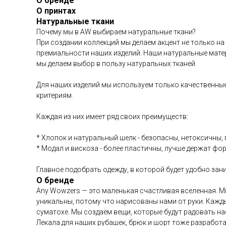
О бренде
О принтах
Натуральные ткани
Почему мы в AW выбираем натуральные ткани?
При создании коллекций мы делаем акцент не только на
премиальности наших изделий. Наши натуральные матер
мы делаем выбор в пользу натуральных тканей.
Для наших изделий мы используем только качественные
критериям.
Каждая из них имеет ряд своих преимуществ:
* Хлопок и натуральный шелк - безопасны, нетоксичны
* Модал и вискоза - более пластичны, лучше держат фор
Главное подобрать одежду, в которой будет удобно за
О бренде
Any Wowzers — это маленькая счастливая вселенная. М
уникальны, потому что нарисованы нами от руки. Кажд
суматохе. Мы создаём вещи, которые будут радовать на
Лекала для наших рубашек, брюк и шорт тоже разработа