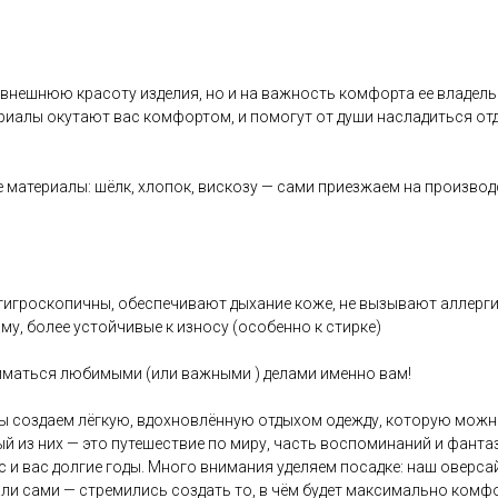
 внешнюю красоту изделия, но и на важность комфорта ее владель
иалы окутают вас комфортом, и помогут от души насладиться отд
 материалы: шёлк, хлопок, вискозу — сами приезжаем на производ
, гигроскопичны, обеспечивают дыхание коже, не вызывают аллерг
му, более устойчивые к износу (особенно к стирке)
ниматься любимыми (или важными ) делами именно вам!
ы создаем лёгкую, вдохновлённую отдыхом одежду, которую можно 
ый из них — это путешествие по миру, часть воспоминаний и фант
с и вас долгие годы. Много внимания уделяем посадке: наш оверс
ли сами — стремились создать то, в чём будет максимально комфо