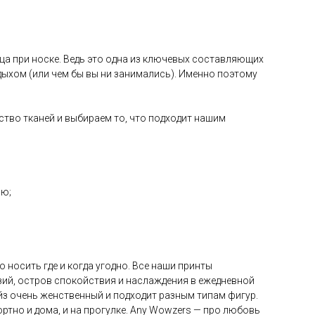
ца при носке. Ведь это одна из ключевых составляющих
ыхом (или чем бы вы ни занимались). Именно поэтому
ство тканей и выбираем то, что подходит нашим
ию;
носить где и когда угодно. Все наши принты
азий, остров спокойствия и наслаждения в ежедневной
айз очень женственный и подходит разным типам фигур.
ртно и дома, и на прогулке. Any Wowzers — про любовь