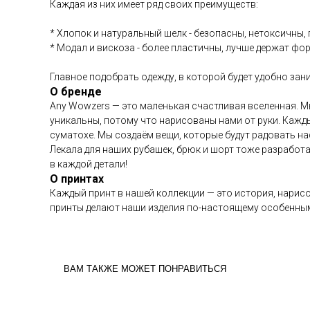
Каждая из них имеет ряд своих преимуществ:
* Хлопок и натуральный шелк - безопасны, нетоксичны
* Модал и вискоза - более пластичны, лучше держат фор
Главное подобрать одежду, в которой будет удобно за
О бренде
Any Wowzers — это маленькая счастливая вселенная. М
уникальны, потому что нарисованы нами от руки. Кажд
суматохе. Мы создаём вещи, которые будут радовать на
Лекала для наших рубашек, брюк и шорт тоже разработа
в каждой детали!
О принтах
Каждый принт в нашей коллекции — это история, нарисо
принты делают наши изделия по-настоящему особенным
ВАМ ТАКЖЕ МОЖЕТ ПОНРАВИТЬСЯ