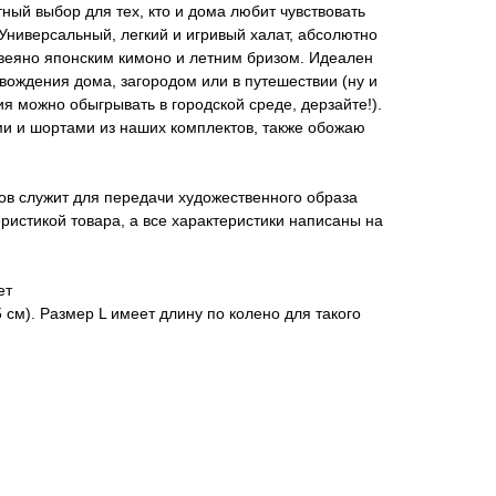
ный выбор для тех, кто и дома любит чувствовать
 Универсальный, легкий и игривый халат, абсолютно
веяно японским кимоно и летним бризом. Идеален
ождения дома, загородом или в путешествии (ну и
ия можно обыгрывать в городской среде, дерзайте!).
ми и шортами из наших комплектов, также обожаю
ов служит для передачи художественного образа
еристикой товара, а все характеристики написаны на
ет
 см). Размер L имеет длину по колено для такого