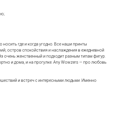
ию;
носить где и когда угодно. Все наши принты
азий, остров спокойствия и наслаждения в ежедневной
айз очень женственный и подходит разным типам фигур.
ртно и дома, и на прогулке. Any Wowzers — про любовь
тешествий и встреч с интересными людьми. Именно