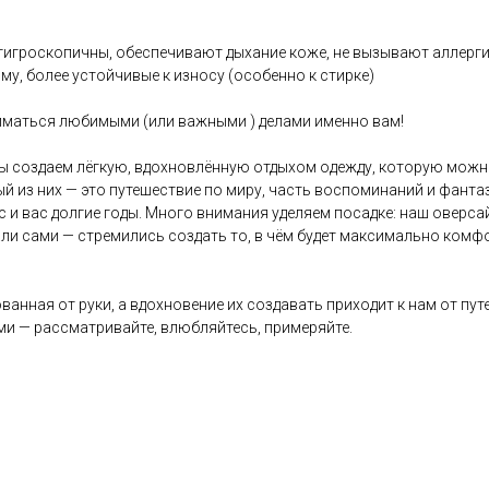
, гигроскопичны, обеспечивают дыхание коже, не вызывают аллерг
му, более устойчивые к износу (особенно к стирке)
ниматься любимыми (или важными ) делами именно вам!
ы создаем лёгкую, вдохновлённую отдыхом одежду, которую можно 
ый из них — это путешествие по миру, часть воспоминаний и фант
с и вас долгие годы. Много внимания уделяем посадке: наш оверс
ли сами — стремились создать то, в чём будет максимально комфо
ванная от руки, а вдохновение их создавать приходит к нам от пу
и — рассматривайте, влюбляйтесь, примеряйте.