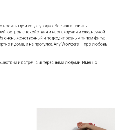
носить где и когда угодно. Все наши принты
азий, остров спокойствия и наслаждения в ежедневной
айз очень женственный и подходит разным типам фигур.
ртно и дома, и на прогулке. Any Wowzers — про любовь
тешествий и встреч с интересными людьми. Именно