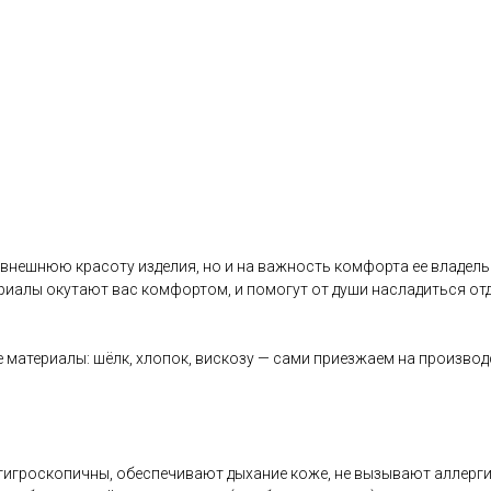
 внешнюю красоту изделия, но и на важность комфорта ее владель
иалы окутают вас комфортом, и помогут от души насладиться отд
 материалы: шёлк, хлопок, вискозу — сами приезжаем на производ
, гигроскопичны, обеспечивают дыхание коже, не вызывают аллерг