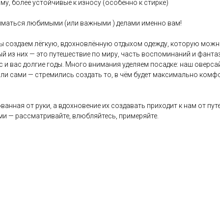
му, более устойчивые к износу (особенно к стирке)
ниматься любимыми (или важными ) делами именно вам!
ы создаем лёгкую, вдохновлённую отдыхом одежду, которую можно 
ый из них — это путешествие по миру, часть воспоминаний и фант
с и вас долгие годы. Много внимания уделяем посадке: наш оверс
ли сами — стремились создать то, в чём будет максимально комфо
ванная от руки, а вдохновение их создавать приходит к нам от пу
и — рассматривайте, влюбляйтесь, примеряйте.