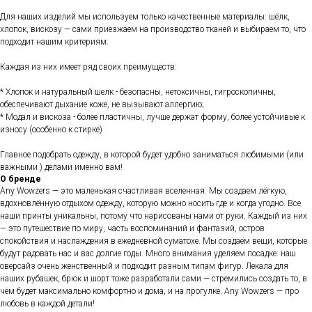
Для наших изделий мы используем только качественные материалы: шёлк,
хлопок, вискозу — сами приезжаем на производство тканей и выбираем то, что
подходит нашим критериям.
Каждая из них имеет ряд своих преимуществ:
* Хлопок и натуральный шелк - безопасны, нетоксичны, гигроскопичны,
обеспечивают дыхание коже, не вызывают аллергию;
* Модал и вискоза - более пластичны, лучше держат форму, более устойчивые к
износу (особенно к стирке)
Главное подобрать одежду, в которой будет удобно заниматься любимыми (или
важными ) делами именно вам!
О бренде
Any Wowzers — это маленькая счастливая вселенная. Мы создаем лёгкую,
вдохновлённую отдыхом одежду, которую можно носить где и когда угодно. Все
наши принты уникальны, потому что нарисованы нами от руки. Каждый из них
— это путешествие по миру, часть воспоминаний и фантазий, остров
спокойствия и наслаждения в ежедневной суматохе. Мы создаём вещи, которые
будут радовать нас и вас долгие годы. Много внимания уделяем посадке: наш
оверсайз очень женственный и подходит разным типам фигур. Лекала для
наших рубашек, брюк и шорт тоже разработали сами — стремились создать то, в
чём будет максимально комфортно и дома, и на прогулке. Any Wowzers — про
любовь в каждой детали!