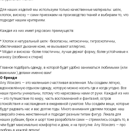
Для наших изделий мы используем только качественные материалы: шёлк,
хлопок, вискозу — сами приезжаем на производство тканей и выбираем то, что
подходит нашим критериям.
Каждая из них имеет ряд своих преимуществ:
* Хлопок и натуральный шелк - безопасны, нетоксичны, гигроскопичны,
обеспечивают дыхание коже, не вызывают аллергию;
* Модал и вискоза - более пластичны, лучше держат форму, более устойчивые к
износу (особенно к стирке)
Главное подобрать одежду, в которой будет удобно заниматься любимыми (или
важными ) делами именно вам!
О бренде
Any Wowzers — это маленькая счастливая вселенная. Мы создаем лёгкую,
вдохновлённую отдыхом одежду, которую можно носить где и когда угодно. Все
наши принты уникальны, потому что нарисованы нами от руки. Каждый из них
— это путешествие по миру, часть воспоминаний и фантазий, остров
спокойствия и наслаждения в ежедневной суматохе. Мы создаём вещи, которые
будут радовать нас и вас долгие годы. Много внимания уделяем посадке: наш
оверсайз очень женственный и подходит разным типам фигур. Лекала для
наших рубашек, брюк и шорт тоже разработали сами — стремились создать то, в
чём будет максимально комфортно и дома, и на прогулке. Any Wowzers — про
любовь в каждой детали!