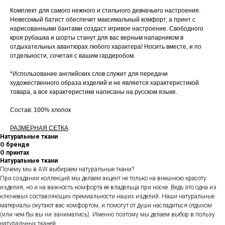
Комплект для самого нежного и стильного девчачьего настроения.
Невесомый батист обеспечит максимальный комфорт, а принт с
нарисованными бантами создаст игривое настроение. Свободного
кроя рубашка и шорты станут для вас верным напарником в
отдыхательных авантюрах любого характера! Носить вместе, и по
отдельности, сочетая с вашим гардеробом.
*Использование английских слов служит для передачи
художественного образа изделий и не является характеристикой
товара, а все характеристики написаны на русском языке.
Состав: 100% хлопок
РАЗМЕРНАЯ СЕТКА
Натуральные ткани
О бренде
О принтах
Натуральные ткани
Почему мы в AW выбираем натуральные ткани?
При создании коллекций мы делаем акцент не только на внешнюю красоту
изделия, но и на важность комфорта ее владельца при носке. Ведь это одна из
ключевых составляющих премиальности наших изделий. Наши натуральные
материалы окутают вас комфортом, и помогут от души насладиться отдыхом
(или чем бы вы ни занимались). Именно поэтому мы делаем выбор в пользу
натуральных тканей.