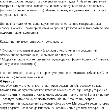
ключевых составляющих премиальности наших изделий. Наши натуральные
материалы окутают вас комфортом, и помогут от души насладиться отдыхом
(или чем бы вы ни занимались). Именно поэтому мы делаем выбор в пользу
натуральных тканей.
Для наших изделий мы используем только качественные материалы: шёлк,
хлопок, вискозу — сами приезжаем на производство тканей и выбираем то, что
подходит нашим критериям.
Каждая из них имеет ряд своих преимуществ:
* Хлопок и натуральный шелк - безопасны, нетоксичны, гигроскопичны,
обеспечивают дыхание коже, не вызывают аллергию;
* Модал и вискоза - более пластичны, лучше держат форму, более устойчивые к
износу (особенно к стирке)
Главное подобрать одежду, в которой будет удобно заниматься любимыми (или
важными ) делами именно вам!
О бренде
Any Wowzers — это маленькая счастливая вселенная. Мы создаем лёгкую,
вдохновлённую отдыхом одежду, которую можно носить где и когда угодно. Все
наши принты уникальны, потому что нарисованы нами от руки. Каждый из них
— это путешествие по миру, часть воспоминаний и фантазий, остров
спокойствия и наслаждения в ежедневной суматохе. Мы создаём вещи, которые
будут радовать нас и вас долгие годы. Много внимания уделяем посадке: наш