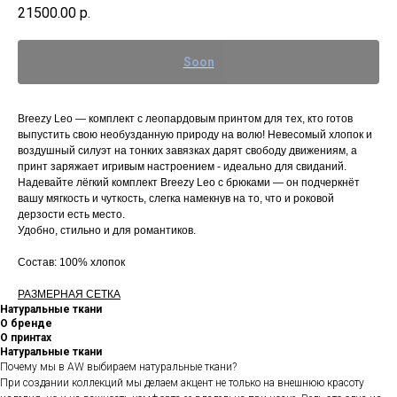
21500.00
р.
Breezy Leo — комплект с леопардовым принтом для тех, кто готов
выпустить свою необузданную природу на волю! Невесомый хлопок и
воздушный силуэт на тонких завязках дарят свободу движениям, а
принт заряжает игривым настроением - идеально для свиданий.
Надевайте лёгкий комплект Breezy Leo с брюками — он подчеркнёт
вашу мягкость и чуткость, слегка намекнув на то, что и роковой
дерзости есть место.
Удобно, стильно и для романтиков.
Состав: 100% хлопок
РАЗМЕРНАЯ СЕТКА
Натуральные ткани
О бренде
О принтах
Натуральные ткани
Почему мы в AW выбираем натуральные ткани?
При создании коллекций мы делаем акцент не только на внешнюю красоту