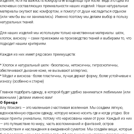
изделия, но и на важность комфорта ее владельца при носке. Ведь это одна из
ключевых составляющих премиальности наших изделий. Наши натуральные
материалы окутают вас комфортом, и помогут от души насладиться отдыхом
(или чем бы вы ни занимались). Именно поэтому мы делаем выбор в пользу
натуральных тканей.
Для наших изделий мы используем только качественные материалы: шёлк,
хлопок, вискозу — сами приезжаем на производство тканей и выбираем то, что
подходит нашим критериям.
Каждая из них имеет ряд своих преимуществ:
* Хлопок и натуральный шелк - безопасны, нетоксичны, гигроскопичны,
обеспечивают дыхание коже, не вызывают аллергию;
* Модал и вискоза - более пластичны, лучше держат форму, более устойчивые к
износу (особенно к стирке)
Главное подобрать одежду, в которой будет удобно заниматься любимыми (или
важными ) делами именно вам!
О бренде
Any Wowzers — это маленькая счастливая вселенная. Мы создаем лёгкую,
вдохновлённую отдыхом одежду, которую можно носить где и когда угодно. Все
наши принты уникальны, потому что нарисованы нами от руки. Каждый из них
— это путешествие по миру, часть воспоминаний и фантазий, остров
спокойствия и наслаждения в ежедневной суматохе. Мы создаём вещи, которые