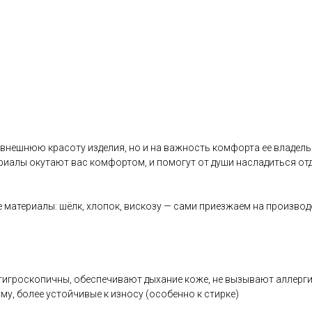
 внешнюю красоту изделия, но и на важность комфорта ее владель
иалы окутают вас комфортом, и помогут от души насладиться отд
 материалы: шёлк, хлопок, вискозу — сами приезжаем на производ
, гигроскопичны, обеспечивают дыхание коже, не вызывают аллерг
му, более устойчивые к износу (особенно к стирке)