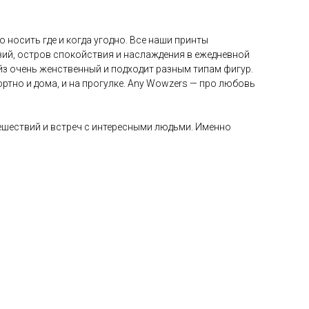
носить где и когда угодно. Все наши принты
азий, остров спокойствия и наслаждения в ежедневной
айз очень женственный и подходит разным типам фигур.
ртно и дома, и на прогулке. Any Wowzers — про любовь
тешествий и встреч с интересными людьми. Именно