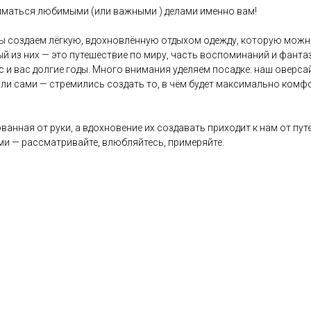
ниматься любимыми (или важными ) делами именно вам!
ы создаем лёгкую, вдохновлённую отдыхом одежду, которую можно 
ый из них — это путешествие по миру, часть воспоминаний и фант
с и вас долгие годы. Много внимания уделяем посадке: наш оверс
ли сами — стремились создать то, в чём будет максимально комфо
ванная от руки, а вдохновение их создавать приходит к нам от пу
и — рассматривайте, влюбляйтесь, примеряйте.