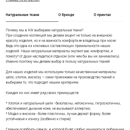
Натуральные ткани
О бренде
О принтах
Почему мы в AW выбираем натуральные ткани?
При создании коллекций мы делаем акцент не только на внешнюю
красоту изделия, но и на важность комфорта ее владельца при носке.
Ведь это одна из ключевых составляющих премиальности наших
изделий. Наши натуральные материалы окутают вас комфортом, и
помогут от души насладиться отдыхом (или чем бы вы ни занимались).
Именно поэтому мы делаем выбор в пользу натуральных тканей.
Для наших изделий мы используем только качественные материалы:
шёлк, хлопок, вискозу — сами приезжаем на производство тканей и
выбираем то, что подходит нашим критериям.
Каждая из них имеет ряд своих преимуществ:
* Хлопок и натуральный шелк - безопасны, нетоксичны, гигроскопичны,
обеспечивают дыхание коже, не вызывают аллергию;
* Модал и вискоза - более пластичны, лучше держат форму, более
устойчивые к износу (особенно к стирке)
Главное подобрать одежду, в которой будет удобно заниматься любимыми