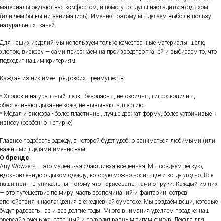
материалы окутают вас комфортом, и помогут от души насладиться отдыхом
(или чем бы вы ни занимались). Именно поэтому мы делаем выбор в пользу
натуральных тканей.
Для наших изделий мы используем только качественные материалы: шёлк,
хлопок, вискозу — сами приезжаем на производство тканей и выбираем то, что
подходит нашим критериям.
Каждая из них имеет ряд своих преимуществ:
* Хлопок и натуральный шелк - безопасны, нетоксичны, гигроскопичны,
обеспечивают дыхание коже, не вызывают аллергию;
* Модал и вискоза - более пластичны, лучше держат форму, более устойчивые к
износу (особенно к стирке)
Главное подобрать одежду, в которой будет удобно заниматься любимыми (или
важными ) делами именно вам!
О бренде
Any Wowzers — это маленькая счастливая вселенная. Мы создаем лёгкую,
вдохновлённую отдыхом одежду, которую можно носить где и когда угодно. Все
наши принты уникальны, потому что нарисованы нами от руки. Каждый из них
— это путешествие по миру, часть воспоминаний и фантазий, остров
спокойствия и наслаждения в ежедневной суматохе. Мы создаём вещи, которые
будут радовать нас и вас долгие годы. Много внимания уделяем посадке: наш
оверсайз очень женственный и подходит разным типам фигур. Лекала для