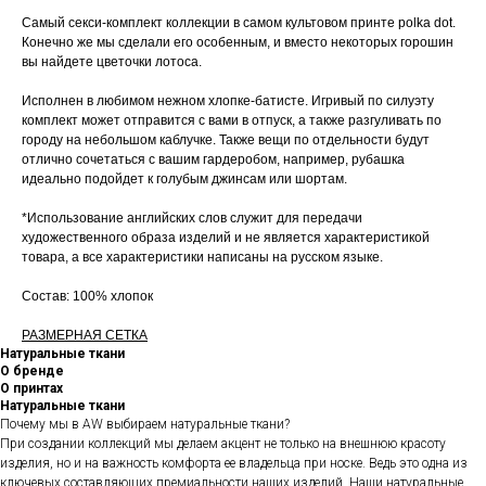
Самый секси-комплект коллекции в самом культовом принте polka dot.
Конечно же мы сделали его особенным, и вместо некоторых горошин
вы найдете цветочки лотоса.
Исполнен в любимом нежном хлопке-батисте. Игривый по силуэту
комплект может отправится с вами в отпуск, а также разгуливать по
городу на небольшом каблучке. Также вещи по отдельности будут
отлично сочетаться с вашим гардеробом, например, рубашка
идеально подойдет к голубым джинсам или шортам.
*Использование английских слов служит для передачи
художественного образа изделий и не является характеристикой
товара, а все характеристики написаны на русском языке.
Состав: 100% хлопок
РАЗМЕРНАЯ СЕТКА
Натуральные ткани
О бренде
О принтах
Натуральные ткани
Почему мы в AW выбираем натуральные ткани?
При создании коллекций мы делаем акцент не только на внешнюю красоту
изделия, но и на важность комфорта ее владельца при носке. Ведь это одна из
ключевых составляющих премиальности наших изделий. Наши натуральные