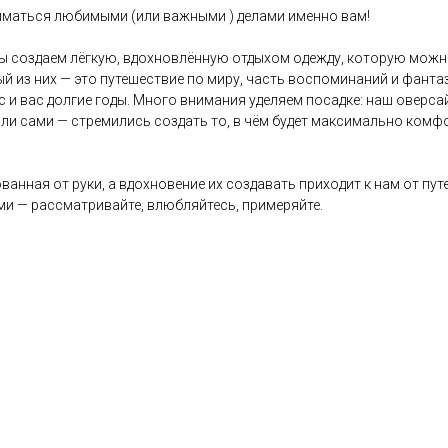
ниматься любимыми (или важными ) делами именно вам!
ы создаем лёгкую, вдохновлённую отдыхом одежду, которую можно 
ый из них — это путешествие по миру, часть воспоминаний и фант
с и вас долгие годы. Много внимания уделяем посадке: наш оверс
ли сами — стремились создать то, в чём будет максимально комфо
ванная от руки, а вдохновение их создавать приходит к нам от пу
и — рассматривайте, влюбляйтесь, примеряйте.