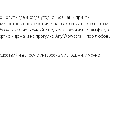
носить где и когда угодно. Все наши принты
азий, остров спокойствия и наслаждения в ежедневной
айз очень женственный и подходит разным типам фигур.
ртно и дома, и на прогулке. Any Wowzers — про любовь
тешествий и встреч с интересными людьми. Именно