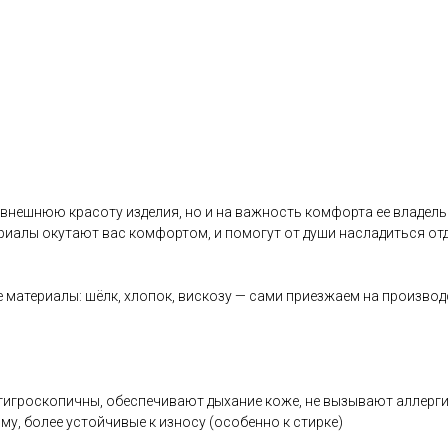
 внешнюю красоту изделия, но и на важность комфорта ее владель
иалы окутают вас комфортом, и помогут от души насладиться отд
 материалы: шёлк, хлопок, вискозу — сами приезжаем на производ
, гигроскопичны, обеспечивают дыхание коже, не вызывают аллерг
му, более устойчивые к износу (особенно к стирке)