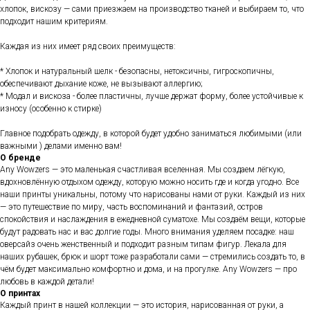
хлопок, вискозу — сами приезжаем на производство тканей и выбираем то, что
подходит нашим критериям.
Каждая из них имеет ряд своих преимуществ:
* Хлопок и натуральный шелк - безопасны, нетоксичны, гигроскопичны,
обеспечивают дыхание коже, не вызывают аллергию;
* Модал и вискоза - более пластичны, лучше держат форму, более устойчивые к
износу (особенно к стирке)
Главное подобрать одежду, в которой будет удобно заниматься любимыми (или
важными ) делами именно вам!
О бренде
Any Wowzers — это маленькая счастливая вселенная. Мы создаем лёгкую,
вдохновлённую отдыхом одежду, которую можно носить где и когда угодно. Все
наши принты уникальны, потому что нарисованы нами от руки. Каждый из них
— это путешествие по миру, часть воспоминаний и фантазий, остров
спокойствия и наслаждения в ежедневной суматохе. Мы создаём вещи, которые
будут радовать нас и вас долгие годы. Много внимания уделяем посадке: наш
оверсайз очень женственный и подходит разным типам фигур. Лекала для
наших рубашек, брюк и шорт тоже разработали сами — стремились создать то, в
чём будет максимально комфортно и дома, и на прогулке. Any Wowzers — про
любовь в каждой детали!
О принтах
Каждый принт в нашей коллекции — это история, нарисованная от руки, а