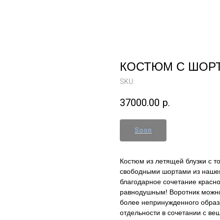
КОСТЮМ С ШОРТ
SKU:
37000.00
р.
Костюм из летящей блузки с т
свободными шортами из нашег
благодарное сочетание красно
равнодушным! Воротник можно 
более непринужденного образа
отдельности в сочетании с ве