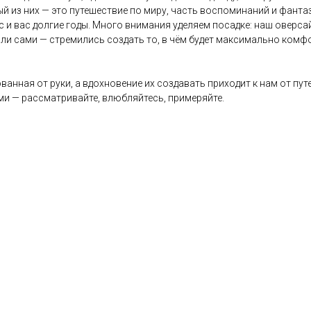
ый из них — это путешествие по миру, часть воспоминаний и фант
с и вас долгие годы. Много внимания уделяем посадке: наш оверс
ли сами — стремились создать то, в чём будет максимально комфо
ванная от руки, а вдохновение их создавать приходит к нам от пу
и — рассматривайте, влюбляйтесь, примеряйте.