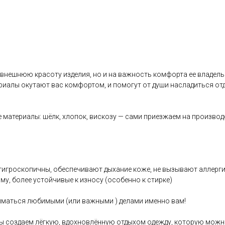
 внешнюю красоту изделия, но и на важность комфорта ее владель
иалы окутают вас комфортом, и помогут от души насладиться отд
 материалы: шёлк, хлопок, вискозу — сами приезжаем на производ
, гигроскопичны, обеспечивают дыхание коже, не вызывают аллерг
му, более устойчивые к износу (особенно к стирке)
ниматься любимыми (или важными ) делами именно вам!
ы создаем лёгкую, вдохновлённую отдыхом одежду, которую можно 