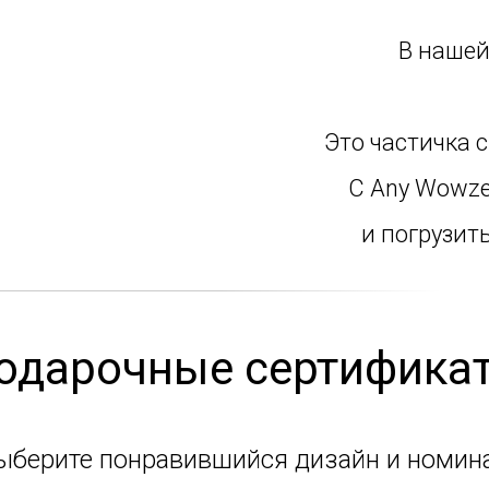
В
наше
Это частичка 
С Any Wowze
и погрузит
одарочные сертифика
ыберите понравившийся дизайн и номин