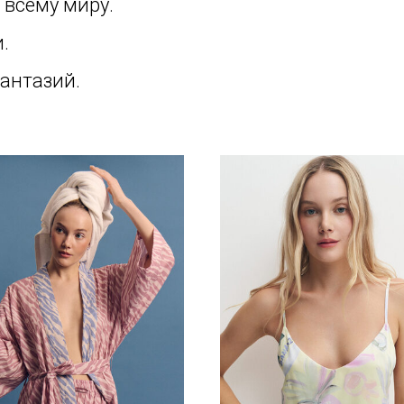
 всему миру.
.
антазий.