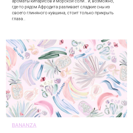
ароматы кипарисов и морской соли… и, возможно,
где-то рядом Афродита разливает сладкие сны из
своего глиняного кувшина, стоит только прикрыть
глаза…
BANANZA