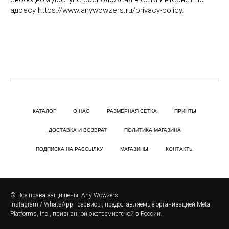
адресу https://www.anywowzers.ru/privacy-policy.
КАТАЛОГ
О НАС
РАЗМЕРНАЯ СЕТКА
ПРИНТЫ
ДОСТАВКА И ВОЗВРАТ
ПОЛИТИКА МАГАЗИНА
ПОДПИСКА НА РАССЫЛКУ
МАГАЗИНЫ
КОНТАКТЫ
© Все права защищены. Any Wowzers
Instagram / WhatsApp - сервисы, предоставляемые организацией Meta
Platforms, Inc., признанной экстремистской в России.